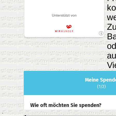
ko
we
Zu
Ba
od
au
Vi
.