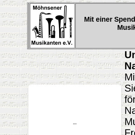
Mit einer Spen
Musi
Un
N
Mi
Si
fö
Na
Mu
Fr